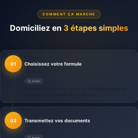
COMMENT ÇA MARCHE
Domiciliez en
3 étapes simples
Choisissez votre formule
01
5 min
Sélectionnez parmi nos offres de domiciliation celle qui
correspond exactement à vos besoins.
Transmettez vos documents
02
5 min