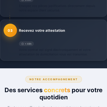
Envoyez vos pièces justificatives directement depuis
notre espace client sécurisé.
Recevez votre attestation
03
< 48h
Votre contrat est signé électroniquement et votre
attestation de domiciliation vous est transmise.
NOTRE ACCOMPAGNEMENT
Des services
concrets
pour votre
quotidien