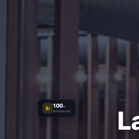
100
+
L
entreprises