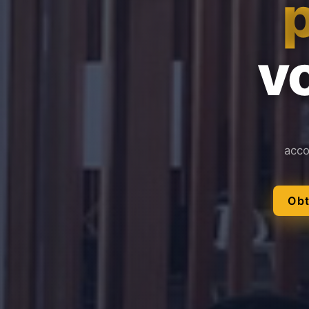
vo
acco
Obt