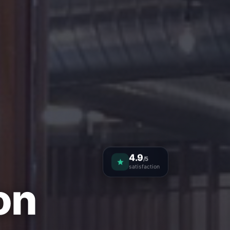
4.9
/5
satisfaction
on