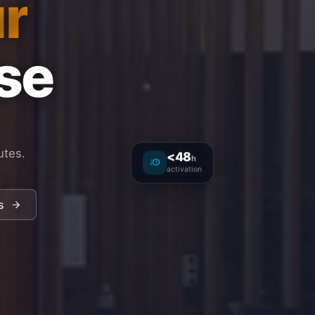
r
ise
utes.
<48
h
activation
s