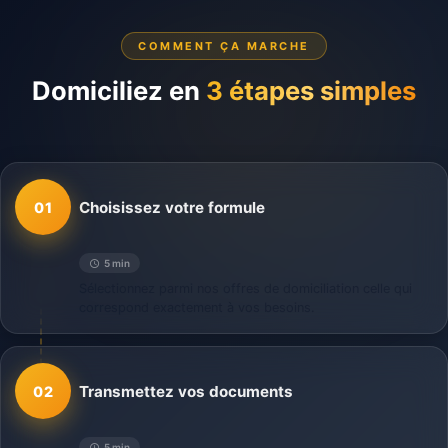
COMMENT ÇA MARCHE
Domiciliez en
3 étapes simples
Choisissez votre formule
01
5 min
Sélectionnez parmi nos offres de domiciliation celle qui
correspond exactement à vos besoins.
Transmettez vos documents
02
5 min