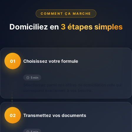
COMMENT ÇA MARCHE
Domiciliez en
3 étapes simples
Choisissez votre formule
01
5 min
Sélectionnez parmi nos offres de domiciliation celle qui
correspond exactement à vos besoins.
Transmettez vos documents
02
5 min