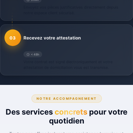
Envoyez vos pièces justificatives directement depuis
notre espace client sécurisé.
Recevez votre attestation
03
< 48h
Votre contrat est signé électroniquement et votre
attestation de domiciliation vous est transmise.
NOTRE ACCOMPAGNEMENT
Des services
concrets
pour votre
quotidien