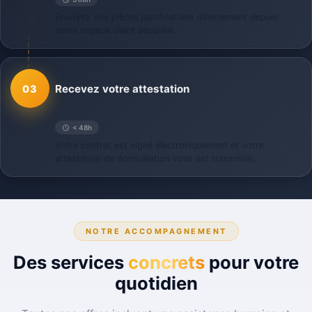
Envoyez vos pièces justificatives directement depuis
notre espace client sécurisé.
Recevez votre attestation
03
< 48h
Votre contrat est signé électroniquement et votre
attestation de domiciliation vous est transmise.
NOTRE ACCOMPAGNEMENT
Des services
concrets
pour votre
quotidien