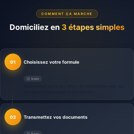
COMMENT ÇA MARCHE
Domiciliez en
3 étapes simples
Choisissez votre formule
01
5 min
Sélectionnez parmi nos offres de domiciliation celle qui
correspond exactement à vos besoins.
Transmettez vos documents
02
5 min