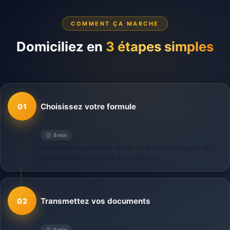
COMMENT ÇA MARCHE
Domiciliez en
3 étapes simples
Choisissez votre formule
01
5 min
Sélectionnez parmi nos offres de domiciliation celle qui
correspond exactement à vos besoins.
Transmettez vos documents
02
5 min