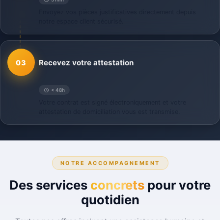
Envoyez vos pièces justificatives directement depuis
notre espace client sécurisé.
Recevez votre attestation
03
< 48h
Votre contrat est signé électroniquement et votre
attestation de domiciliation vous est transmise.
NOTRE ACCOMPAGNEMENT
Des services
concrets
pour votre
quotidien