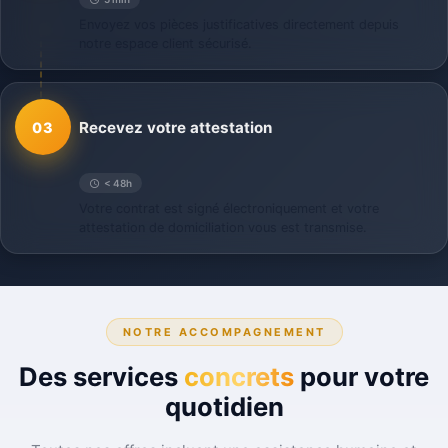
Envoyez vos pièces justificatives directement depuis
notre espace client sécurisé.
Recevez votre attestation
03
< 48h
Votre contrat est signé électroniquement et votre
attestation de domiciliation vous est transmise.
NOTRE ACCOMPAGNEMENT
Des services
concrets
pour votre
quotidien