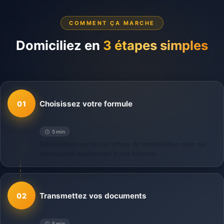
COMMENT ÇA MARCHE
Domiciliez en
3 étapes simples
Choisissez votre formule
01
5 min
Sélectionnez parmi nos offres de domiciliation celle qui
correspond exactement à vos besoins.
Transmettez vos documents
02
5 min