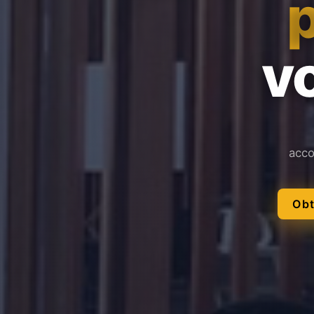
vo
acco
Obt