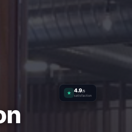
4.9
/5
satisfaction
on