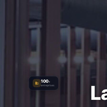
100
+
L
entreprises