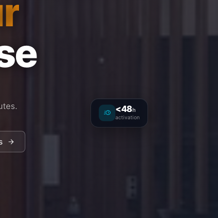
r
ise
utes.
<48
h
activation
s