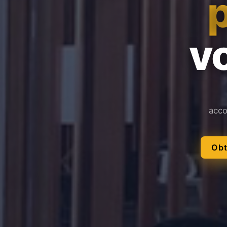
vo
acco
Obt