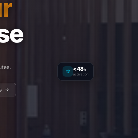
r
ise
utes.
<48
h
activation
s