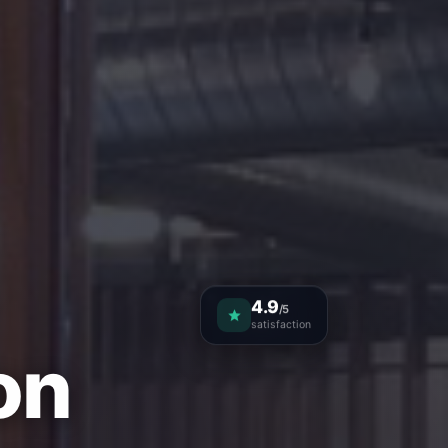
4.9
/5
satisfaction
on