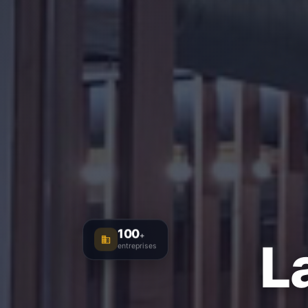
100
+
L
entreprises