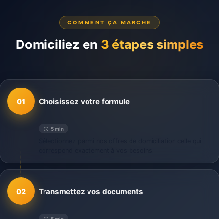
COMMENT ÇA MARCHE
Domiciliez en
3 étapes simples
Choisissez votre formule
01
5 min
Sélectionnez parmi nos offres de domiciliation celle qui
correspond exactement à vos besoins.
Transmettez vos documents
02
5 min