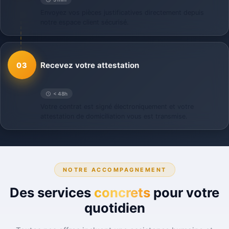
Envoyez vos pièces justificatives directement depuis
notre espace client sécurisé.
Recevez votre attestation
03
< 48h
Votre contrat est signé électroniquement et votre
attestation de domiciliation vous est transmise.
NOTRE ACCOMPAGNEMENT
Des services
concrets
pour votre
quotidien