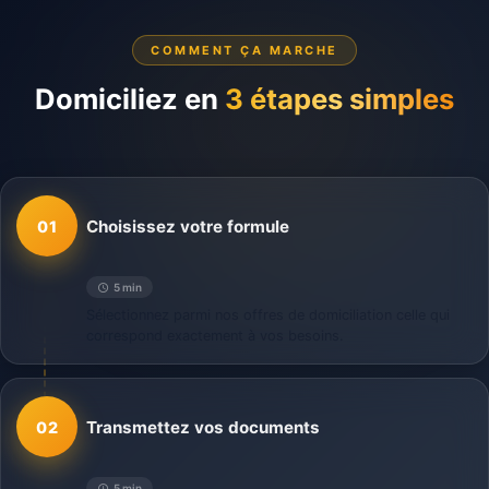
COMMENT ÇA MARCHE
Domiciliez en
3 étapes simples
Choisissez votre formule
01
5 min
Sélectionnez parmi nos offres de domiciliation celle qui
correspond exactement à vos besoins.
Transmettez vos documents
02
5 min