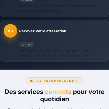
Envoyez vos pièces justificatives directement depuis
notre espace client sécurisé.
Recevez votre attestation
03
< 48h
Votre contrat est signé électroniquement et votre
attestation de domiciliation vous est transmise.
NOTRE ACCOMPAGNEMENT
Des services
concrets
pour votre
quotidien