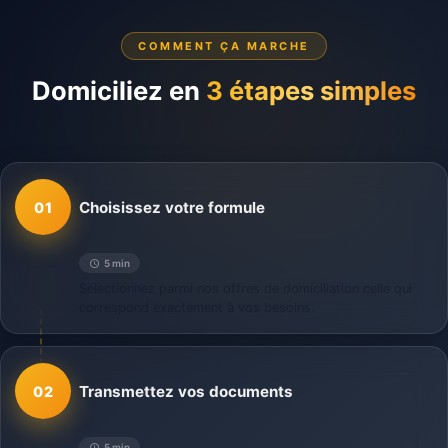
COMMENT ÇA MARCHE
Domiciliez en
3 étapes simples
Choisissez votre formule
01
5 min
Sélectionnez parmi nos offres de domiciliation celle qui
correspond exactement à vos besoins.
Transmettez vos documents
02
5 min