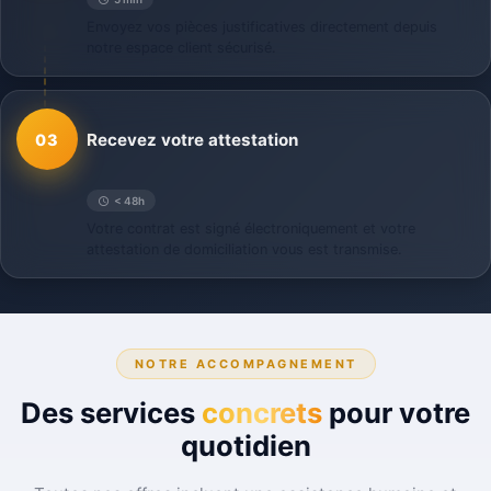
Envoyez vos pièces justificatives directement depuis
notre espace client sécurisé.
Recevez votre attestation
03
< 48h
Votre contrat est signé électroniquement et votre
attestation de domiciliation vous est transmise.
NOTRE ACCOMPAGNEMENT
Des services
concrets
pour votre
quotidien