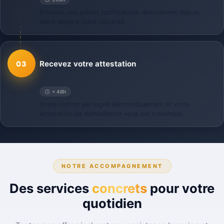
Envoyez vos pièces justificatives directement depuis
notre espace client sécurisé.
Recevez votre attestation
03
< 48h
Votre contrat est signé électroniquement et votre
attestation de domiciliation vous est transmise.
NOTRE ACCOMPAGNEMENT
Des services
concrets
pour votre
quotidien