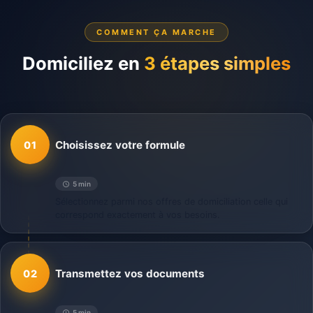
COMMENT ÇA MARCHE
Domiciliez en
3 étapes simples
Choisissez votre formule
01
5 min
Sélectionnez parmi nos offres de domiciliation celle qui
correspond exactement à vos besoins.
Transmettez vos documents
02
5 min