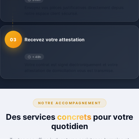
Envoyez vos pièces justificatives directement depuis
notre espace client sécurisé.
Recevez votre attestation
03
< 48h
Votre contrat est signé électroniquement et votre
attestation de domiciliation vous est transmise.
NOTRE ACCOMPAGNEMENT
Des services
concrets
pour votre
quotidien