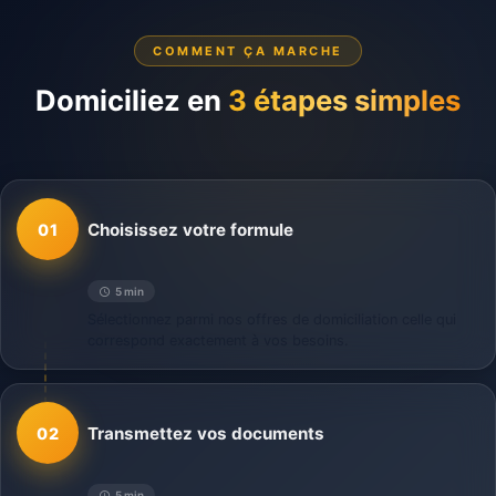
COMMENT ÇA MARCHE
Domiciliez en
3 étapes simples
Choisissez votre formule
01
5 min
Sélectionnez parmi nos offres de domiciliation celle qui
correspond exactement à vos besoins.
Transmettez vos documents
02
5 min