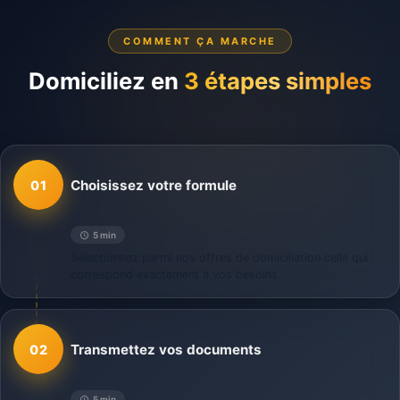
COMMENT ÇA MARCHE
Domiciliez en
3 étapes simples
Choisissez votre formule
01
5 min
Sélectionnez parmi nos offres de domiciliation celle qui
correspond exactement à vos besoins.
Transmettez vos documents
02
5 min