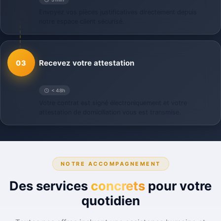
Envoyez vos pièces justificatives directement depuis
notre espace client sécurisé.
Recevez votre attestation
03
< 48h
Votre contrat est signé électroniquement et votre
attestation de domiciliation vous est transmise.
NOTRE ACCOMPAGNEMENT
Des services
concrets
pour votre
quotidien