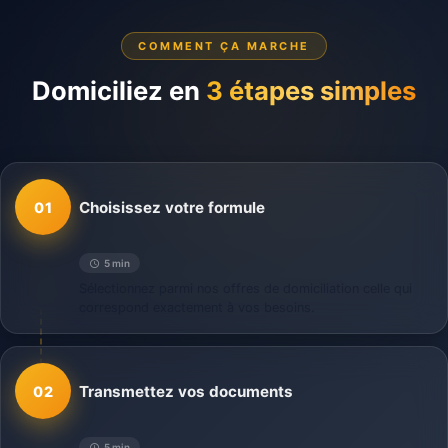
COMMENT ÇA MARCHE
Domiciliez en
3 étapes simples
Choisissez votre formule
01
5 min
Sélectionnez parmi nos offres de domiciliation celle qui
correspond exactement à vos besoins.
Transmettez vos documents
02
5 min