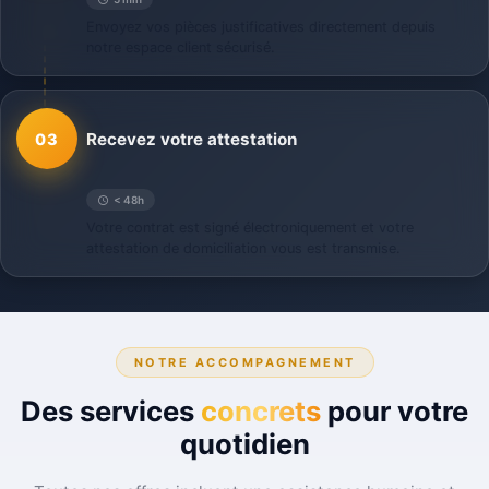
Envoyez vos pièces justificatives directement depuis
notre espace client sécurisé.
Recevez votre attestation
03
< 48h
Votre contrat est signé électroniquement et votre
attestation de domiciliation vous est transmise.
NOTRE ACCOMPAGNEMENT
Des services
concrets
pour votre
quotidien