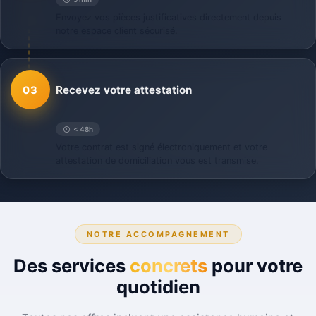
Envoyez vos pièces justificatives directement depuis
notre espace client sécurisé.
Recevez votre attestation
03
< 48h
Votre contrat est signé électroniquement et votre
attestation de domiciliation vous est transmise.
NOTRE ACCOMPAGNEMENT
Des services
concrets
pour votre
quotidien