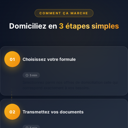
COMMENT ÇA MARCHE
Domiciliez en
3 étapes simples
Choisissez votre formule
01
5 min
Sélectionnez parmi nos offres de domiciliation celle qui
correspond exactement à vos besoins.
Transmettez vos documents
02
5 min