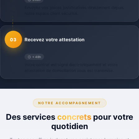
Envoyez vos pièces justificatives directement depuis
notre espace client sécurisé.
Recevez votre attestation
03
< 48h
Votre contrat est signé électroniquement et votre
attestation de domiciliation vous est transmise.
NOTRE ACCOMPAGNEMENT
Des services
concrets
pour votre
quotidien