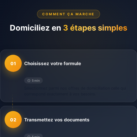
COMMENT ÇA MARCHE
Domiciliez en
3 étapes simples
Choisissez votre formule
01
5 min
Sélectionnez parmi nos offres de domiciliation celle qui
correspond exactement à vos besoins.
Transmettez vos documents
02
5 min