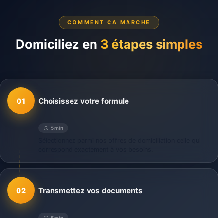
COMMENT ÇA MARCHE
Domiciliez en
3 étapes simples
Choisissez votre formule
01
5 min
Sélectionnez parmi nos offres de domiciliation celle qui
correspond exactement à vos besoins.
Transmettez vos documents
02
5 min