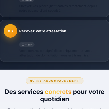
Envoyez vos pièces justificatives directement depuis
notre espace client sécurisé.
Recevez votre attestation
03
< 48h
Votre contrat est signé électroniquement et votre
attestation de domiciliation vous est transmise.
NOTRE ACCOMPAGNEMENT
Des services
concrets
pour votre
quotidien