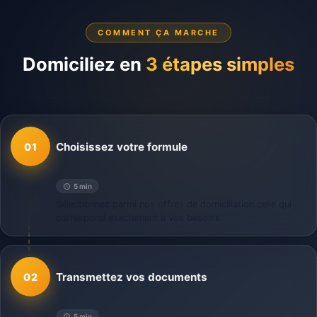
COMMENT ÇA MARCHE
Domiciliez en
3 étapes simples
Choisissez votre formule
01
5 min
Sélectionnez parmi nos offres de domiciliation celle qui
correspond exactement à vos besoins.
Transmettez vos documents
02
5 min