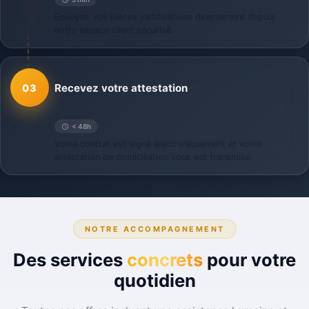
Envoyez vos pièces justificatives directement depuis
notre espace client sécurisé.
Recevez votre attestation
03
< 48h
Votre contrat est signé électroniquement et votre
attestation de domiciliation vous est transmise.
NOTRE ACCOMPAGNEMENT
Des services
concrets
pour votre
quotidien