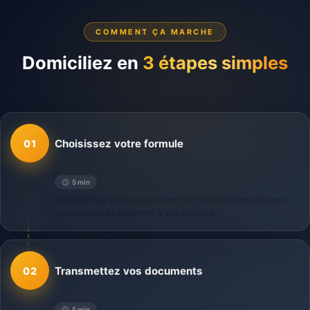
COMMENT ÇA MARCHE
Domiciliez en
3 étapes simples
Choisissez votre formule
01
5 min
Sélectionnez parmi nos offres de domiciliation celle qui
correspond exactement à vos besoins.
Transmettez vos documents
02
5 min