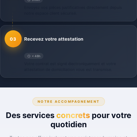
Envoyez vos pièces justificatives directement depuis
notre espace client sécurisé.
Recevez votre attestation
03
< 48h
Votre contrat est signé électroniquement et votre
attestation de domiciliation vous est transmise.
NOTRE ACCOMPAGNEMENT
Des services
concrets
pour votre
quotidien