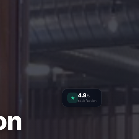
4.9
/5
satisfaction
on