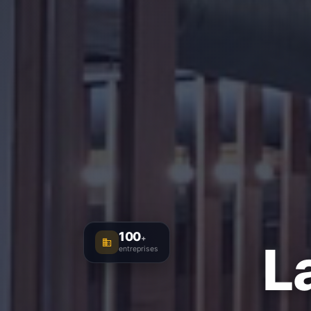
100
+
L
entreprises