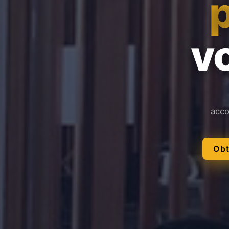
vo
acco
Obt