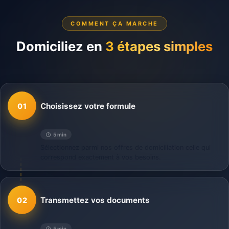
COMMENT ÇA MARCHE
Domiciliez en
3 étapes simples
Choisissez votre formule
01
5 min
Sélectionnez parmi nos offres de domiciliation celle qui
correspond exactement à vos besoins.
Transmettez vos documents
02
5 min