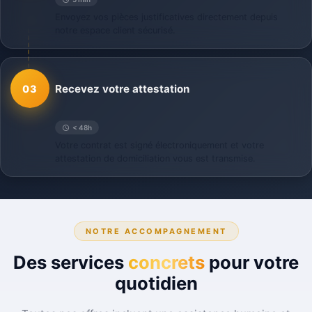
Envoyez vos pièces justificatives directement depuis
notre espace client sécurisé.
Recevez votre attestation
03
< 48h
Votre contrat est signé électroniquement et votre
attestation de domiciliation vous est transmise.
NOTRE ACCOMPAGNEMENT
Des services
concrets
pour votre
quotidien