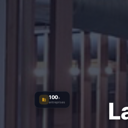
100
+
L
entreprises