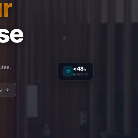
r
ise
utes.
<48
h
activation
s