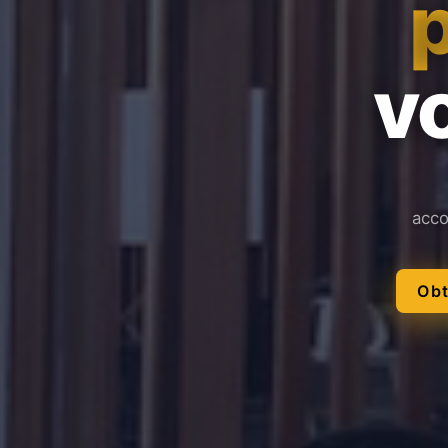
vo
acco
Obt