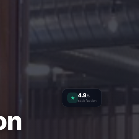
4.9
/5
satisfaction
on