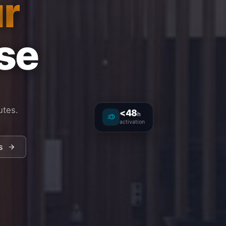
r
ise
utes.
<48
h
activation
s