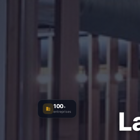
100
+
L
entreprises