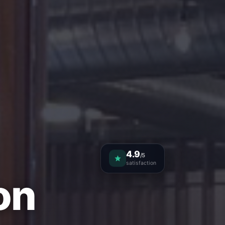
4.9
/5
satisfaction
on