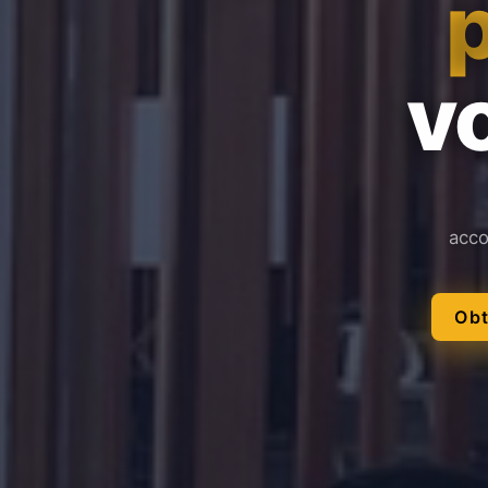
vo
acco
Obt