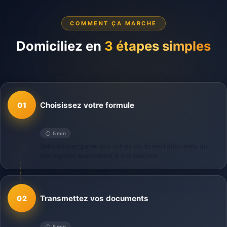
COMMENT ÇA MARCHE
Domiciliez en
3 étapes simples
Choisissez votre formule
01
5 min
Sélectionnez parmi nos offres de domiciliation celle qui
correspond exactement à vos besoins.
Transmettez vos documents
02
5 min