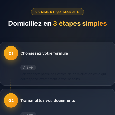
COMMENT ÇA MARCHE
Domiciliez en
3 étapes simples
Choisissez votre formule
01
5 min
Sélectionnez parmi nos offres de domiciliation celle qui
correspond exactement à vos besoins.
Transmettez vos documents
02
5 min