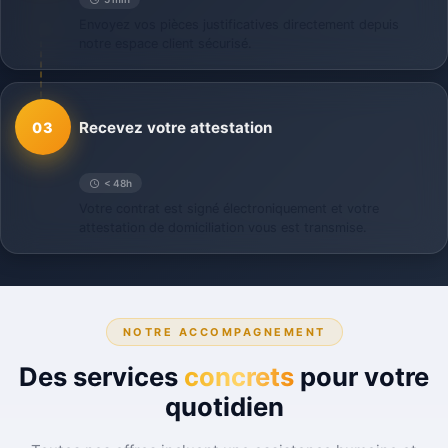
Envoyez vos pièces justificatives directement depuis
notre espace client sécurisé.
Recevez votre attestation
03
< 48h
Votre contrat est signé électroniquement et votre
attestation de domiciliation vous est transmise.
NOTRE ACCOMPAGNEMENT
Des services
concrets
pour votre
quotidien