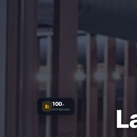
100
+
L
entreprises