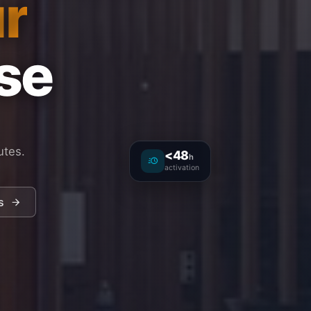
r
ise
utes.
<48
h
activation
s