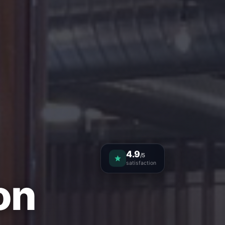
4.9
/5
satisfaction
on