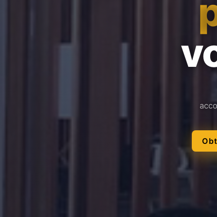
vo
acco
Obt