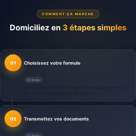
COMMENT ÇA MARCHE
Domiciliez en
3 étapes simples
Choisissez votre formule
01
5 min
Sélectionnez parmi nos offres de domiciliation celle qui
correspond exactement à vos besoins.
Transmettez vos documents
02
5 min