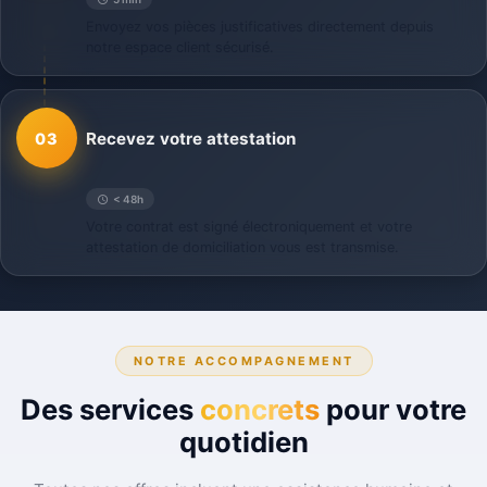
Envoyez vos pièces justificatives directement depuis
notre espace client sécurisé.
Recevez votre attestation
03
< 48h
Votre contrat est signé électroniquement et votre
attestation de domiciliation vous est transmise.
NOTRE ACCOMPAGNEMENT
Des services
concrets
pour votre
quotidien